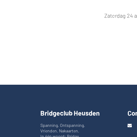
Zaterdag 24 a
Bridgeclub Heusden
Co
Spanning. Ontspanning.
Vrienden. Nakaarten.
In één woord: Bridge.