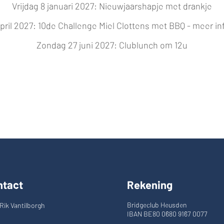
Vrijdag 8 januari 2027: Nieuwjaarshapje met drankje
pril 2027: 10de Challenge Miel Clottens met BBQ - meer in
Zondag 27 juni 2027: Clublunch om 12u
ntact
Rekening
Bridgeclub Heusden
Rik Vantilborgh
IBAN BE80 0680 9167 0077