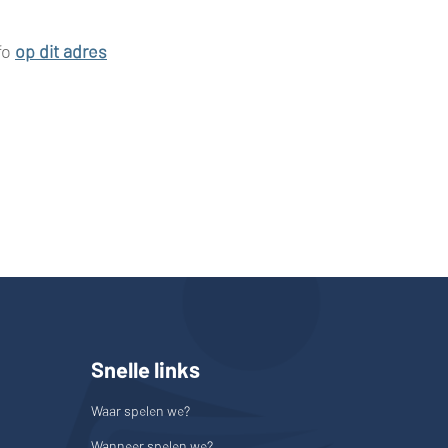
fo
op dit adres
Snelle links
Waar spelen we?
Wanneer spelen we?